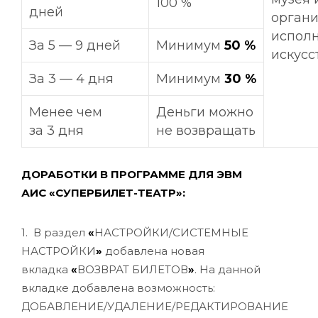
100 %
дней
орган
испол
За 5 — 9 дней
Минимум
50 %
искусс
За 3 — 4 дня
Минимум
30 %
Менее чем
Деньги можно
за 3 дня
не возвращать
ДОРАБОТКИ В ПРОГРАММЕ ДЛЯ ЭВМ
АИС
«
СУПЕРБИЛЕТ-ТЕАТР
»:
1. В раздел
«
НАСТРОЙКИ/СИСТЕМНЫЕ
НАСТРОЙКИ
»
добавлена новая
вкладка
«
ВОЗВРАТ БИЛЕТОВ
»
. На данной
вкладке добавлена возможность:
ДОБАВЛЕНИЕ/УДАЛЕНИЕ/РЕДАКТИРОВАНИЕ