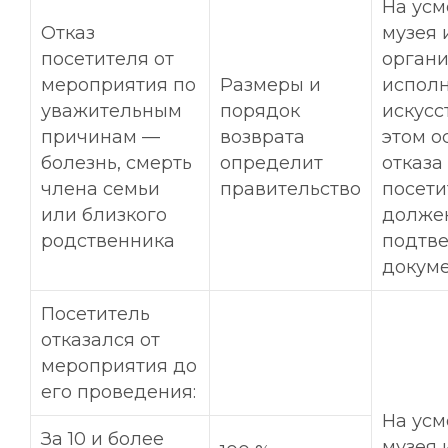
На усм
Отказ
музея 
посетителя от
орган
мероприятия по
Размеры и
испол
уважительным
порядок
искусс
причинам —
возврата
этом о
болезнь, смерть
определит
отказа
члена семьи
правительство
посети
или близкого
долже
родственника
подтв
докум
Посетитель
отказался от
мероприятия до
его проведения:
На усм
За 10 и более
музея 