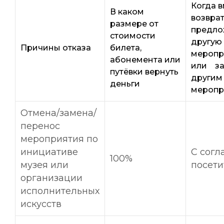
Когда 
В каком
возвра
размере от
предло
стоимости
другую
Причины отказа
билета,
меропр
абонемента или
или за
путёвки вернуть
другим
деньги
меропр
Отмена/замена/
перенос
мероприятия по
инициативе
С согл
100%
музея или
посети
организации
исполнительных
искусств