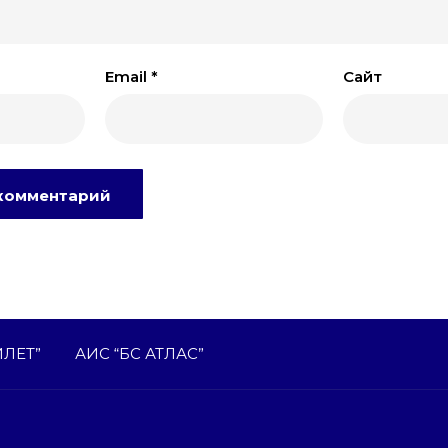
Email
*
Сайт
ИЛЕТ”
АИС “БС АТЛАС”