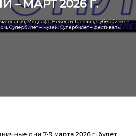
– МАРТ 2026 Г.
матология
,
Медсофт
,
Новости Тонлайн
,
Субербилет –
ром
,
Супербилет – музей
,
Супербилет – фестиваль
,
ичные дни 7-9 марта 2026 г. будет