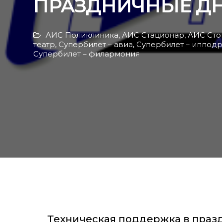
ПРАЗДНИЧНЫЕ ДНИ 
АИС Поликлиника
,
АИС Стационар
,
АИС Сто
театр
,
Супербилет – авиа
,
Супербилет – иппод
Супербилет – филармония
Техническая поддержка в праздн