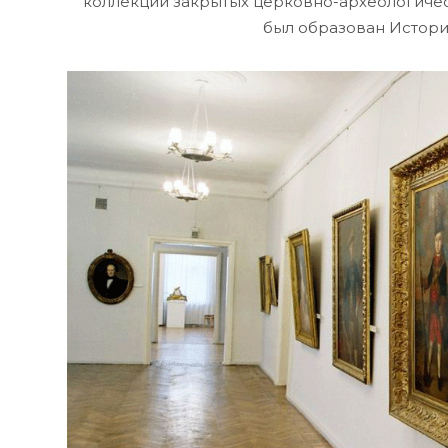
коллекций закрытых церковно-археологическ
был образован Истори